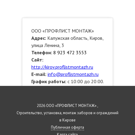
ООО «ПРОФЛИСТ МОНТАЖ»
Адрес:
Калужская область, Киров,
улица Ленина, 3
Телефон:
8 923 472 3553
Сайт:
http://kirov.proflistmontazh.ru
E-mail:
info@proflistmontazh.ru
График работы:
с 10:00 до 20:00.
Звоните!
Выезжаем по районам:
Ленинский, Первомайский,
2026 ООО «ПРОФЛИСТ МОНТАЖ» ,
Октябрьский, Нововятский
Строительство, установка, монтаж заборов и ограждений
в Кирове
Публичная оферта
Карта сайта