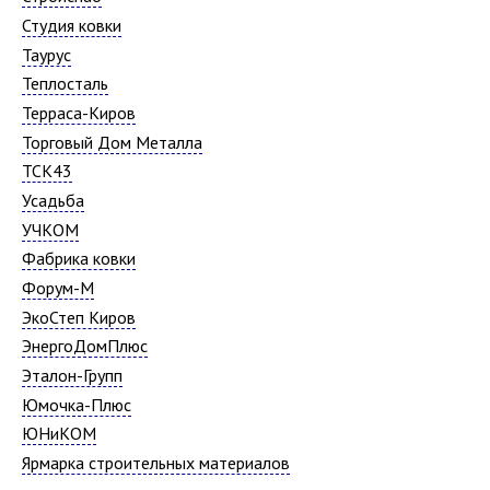
Студия ковки
Таурус
Теплосталь
Терраса-Киров
Торговый Дом Металла
ТСК43
Усадьба
УЧКОМ
Фабрика ковки
Форум-М
ЭкоСтеп Киров
ЭнергоДомПлюс
Эталон-Групп
Юмочка-Плюс
ЮНиКОМ
Ярмарка строительных материалов