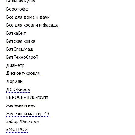
Вольная кузня
Воротофф
Все для дома и дачи
Все для кровли и фасада
ВяткаВит
Вятская ковка
ВятСпецМаш
ВятТехноСтрой
Диаметр
Дисконт-кровля
ДорХан
ДСК-Киров
ЕВРОСЕРВИС-групп
Железный век
Железный мастер 43
Забор Фасадыч
ЗМСТРОЙ