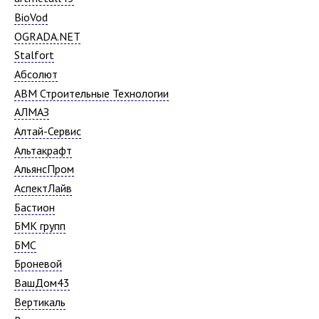
BioVod
OGRADA.NET
Stalfort
Абсолют
АВМ Строительные Технологии
АЛМАЗ
Алтай-Сервис
Альтакрафт
АльянсПром
АспектЛайв
Бастион
БМК групп
БМС
Броневой
ВашДом43
Вертикаль