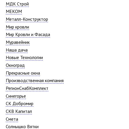
МДК Строй
МЕКОМ
Металл-Конструктор
Мир кровли
Мир Кровли и Фасада
Муравейник
Наша дача
Новые Технологии
Окноград
Прекрасные окна
Производственная компания
РегионСнабКомплект
Синегорье
СК Добромир
СКВ Капитал
Смета
Солнышко Вятки