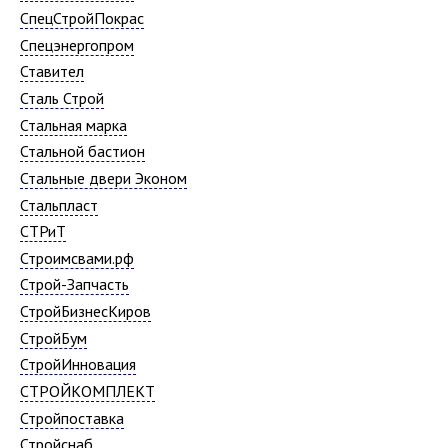
СпецСтройПокрас
Спецэнергопром
Ставител
Сталь Строй
Стальная марка
Стальной бастион
Стальные двери Эконом
Стальпласт
СТРиТ
Строимсвами.рф
Строй-Запчасть
СтройБизнесКиров
СтройБум
СтройИнновация
СТРОЙКОМПЛЕКТ
Стройпоставка
Стройснаб