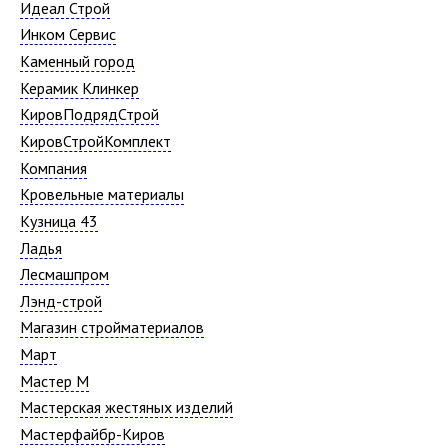
Идеал Строй
Инком Сервис
Каменный город
Керамик Клинкер
КировПодрядСтрой
КировСтройКомплект
Компания
Кровельные материалы
Кузница 43
Ладья
Лесмашпром
Лэнд-строй
Магазин стройматериалов
Март
Мастер М
Мастерская жестяных изделий
Мастерфайбр-Киров